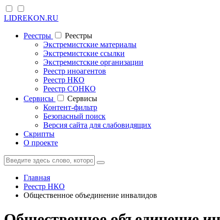
LIDREKON.RU
Реестры
Реестры
Экстремистские материалы
Экстремистские ссылки
Экстремистские организации
Реестр иноагентов
Реестр НКО
Реестр СОНКО
Cервисы
Cервисы
Контент-фильтр
Безопасный поиск
Версия сайта для слабовидящих
Скрипты
О проекте
Главная
Реестр НКО
Общественное объединение инвалидов
Общественное объединение ин