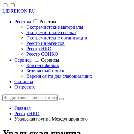
LIDREKON.RU
Реестры
Реестры
Экстремистские материалы
Экстремистские ссылки
Экстремистские организации
Реестр иноагентов
Реестр НКО
Реестр СОНКО
Cервисы
Cервисы
Контент-фильтр
Безопасный поиск
Версия сайта для слабовидящих
Скрипты
О проекте
Главная
Реестр НКО
Уральская группа Международного
Уральская группа