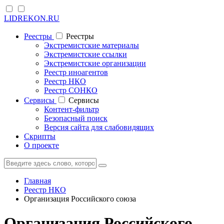
LIDREKON.RU
Реестры
Реестры
Экстремистские материалы
Экстремистские ссылки
Экстремистские организации
Реестр иноагентов
Реестр НКО
Реестр СОНКО
Cервисы
Cервисы
Контент-фильтр
Безопасный поиск
Версия сайта для слабовидящих
Скрипты
О проекте
Главная
Реестр НКО
Организация Российского союза
Организация Российского