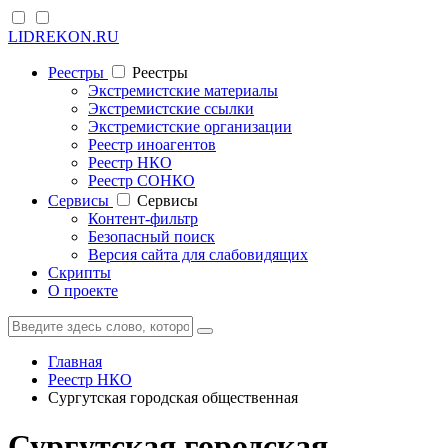
LIDREKON.RU
Реестры
Реестры
Экстремистские материалы
Экстремистские ссылки
Экстремистские организации
Реестр иноагентов
Реестр НКО
Реестр СОНКО
Cервисы
Cервисы
Контент-фильтр
Безопасный поиск
Версия сайта для слабовидящих
Скрипты
О проекте
Главная
Реестр НКО
Сургутская городская общественная
Сургутская городская