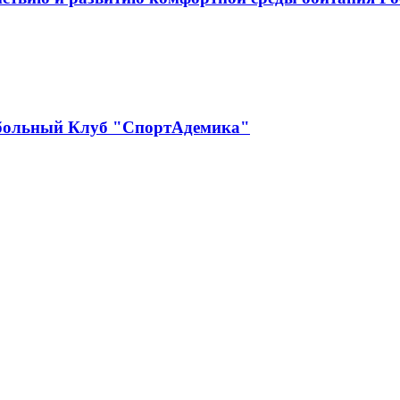
больный Клуб "СпортАдемика"