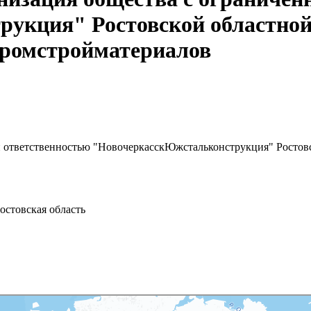
укция" Ростовской областной
промстройматериалов
й ответственностью "НовочеркасскЮжстальконструкция" Ростов
Ростовская область