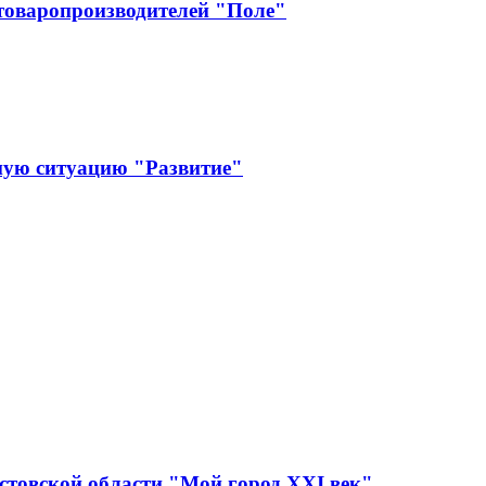
зтоваропроизводителей "Поле"
ную ситуацию "Развитие"
стовской области "Мой город XXI век"