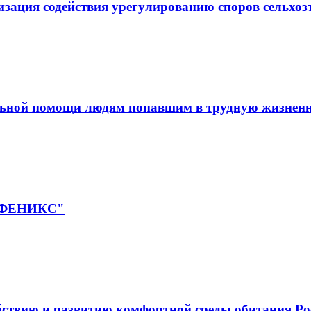
зация содействия урегулированию споров сельхо
льной помощи людям попавшим в трудную жизнен
 "ФЕНИКС"
йствию и развитию комфортной среды обитания Ро