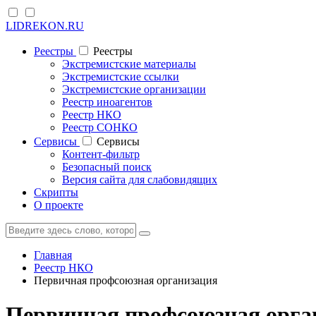
LIDREKON.RU
Реестры
Реестры
Экстремистские материалы
Экстремистские ссылки
Экстремистские организации
Реестр иноагентов
Реестр НКО
Реестр СОНКО
Cервисы
Cервисы
Контент-фильтр
Безопасный поиск
Версия сайта для слабовидящих
Скрипты
О проекте
Главная
Реестр НКО
Первичная профсоюзная организация
Первичная профсоюзная орган