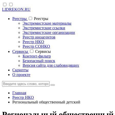
LIDREKON.RU
Реестры
Реестры
Экстремистские материалы
Экстремистские ссылки
Экстремистские организации
Реестр иноагентов
Реестр НКО
Реестр СОНКО
Cервисы
Cервисы
Контент-фильтр
Безопасный поиск
Версия сайта для слабовидящих
Скрипты
О проекте
Главная
Реестр НКО
Региональный общественный детский
Региональный общественный 