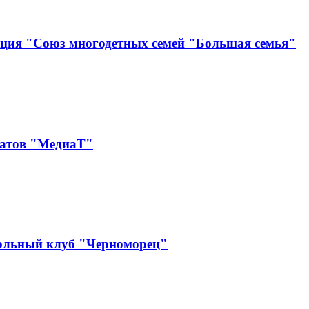
ация "Союз многодетных семей "Большая семья"
катов "МедиаТ"
ольный клуб "Черноморец"