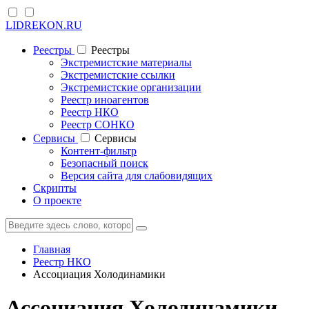
LIDREKON.RU
Реестры
Реестры
Экстремистские материалы
Экстремистские ссылки
Экстремистские организации
Реестр иноагентов
Реестр НКО
Реестр СОНКО
Cервисы
Cервисы
Контент-фильтр
Безопасный поиск
Версия сайта для слабовидящих
Скрипты
О проекте
Главная
Реестр НКО
Ассоциация Холодинамики
Ассоциация Холодинамики