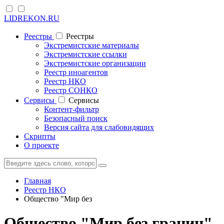
LIDREKON.RU
Реестры
Реестры
Экстремистские материалы
Экстремистские ссылки
Экстремистские организации
Реестр иноагентов
Реестр НКО
Реестр СОНКО
Cервисы
Cервисы
Контент-фильтр
Безопасный поиск
Версия сайта для слабовидящих
Скрипты
О проекте
Главная
Реестр НКО
Общество "Мир без
Общество "Мир без границ",