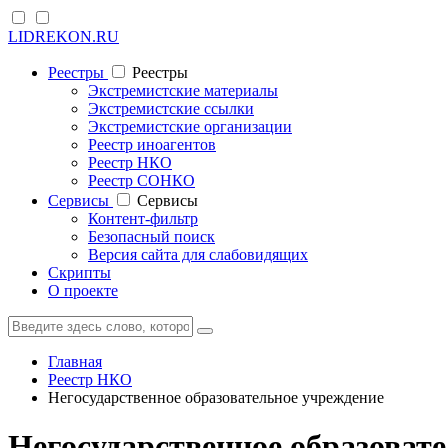
LIDREKON.RU
Реестры
Реестры
Экстремистские материалы
Экстремистские ссылки
Экстремистские организации
Реестр иноагентов
Реестр НКО
Реестр СОНКО
Cервисы
Cервисы
Контент-фильтр
Безопасный поиск
Версия сайта для слабовидящих
Скрипты
О проекте
Главная
Реестр НКО
Негосударственное образовательное учреждение
Негосударственное образоват