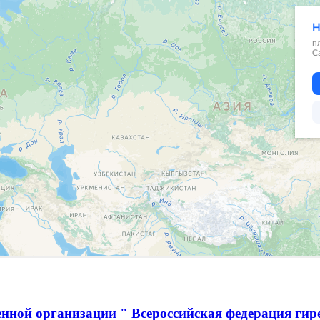
нной организации " Всероссийская федерация гир