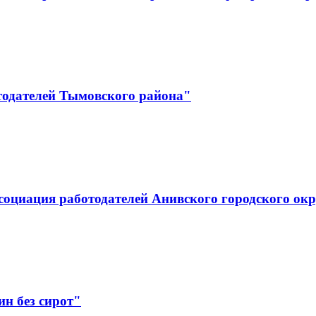
тодателей Тымовского района"
социация работодателей Анивского городского ок
н без сирот"