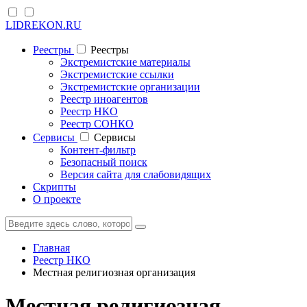
LIDREKON.RU
Реестры
Реестры
Экстремистские материалы
Экстремистские ссылки
Экстремистские организации
Реестр иноагентов
Реестр НКО
Реестр СОНКО
Cервисы
Cервисы
Контент-фильтр
Безопасный поиск
Версия сайта для слабовидящих
Скрипты
О проекте
Главная
Реестр НКО
Местная религиозная организация
Местная религиозная