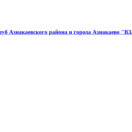
луб Азнакаевского района и города Азнакаево "В