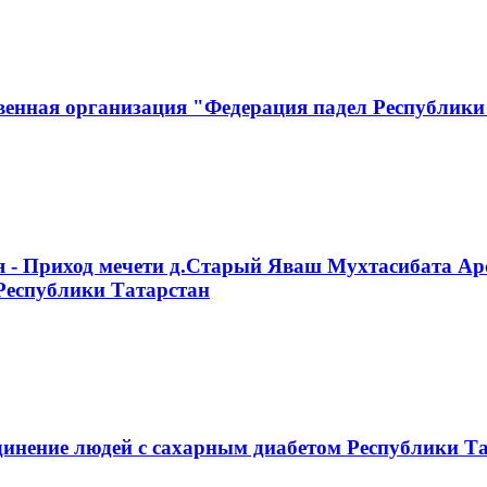
венная организация "Федерация падел Республики
я - Приход мечети д.Старый Яваш Мухтасибата Ар
Республики Татарстан
инение людей с сахарным диабетом Республики Т