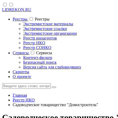
LIDREKON.RU
Реестры
Реестры
Экстремистские материалы
Экстремистские ссылки
Экстремистские организации
Реестр иноагентов
Реестр НКО
Реестр СОНКО
Cервисы
Cервисы
Контент-фильтр
Безопасный поиск
Версия сайта для слабовидящих
Скрипты
О проекте
Главная
Реестр НКО
Садоводческое товарищество "Домостроитель"
Садоводческое товарищество