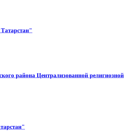
 Татарстан"
ского района Централизованной религиозной
атарстан"