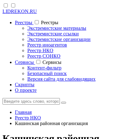
LIDREKON.RU
Реестры
Реестры
Экстремистские материалы
Экстремистские ссылки
Экстремистские организации
Реестр иноагентов
Реестр НКО
Реестр СОНКО
Cервисы
Cервисы
Контент-фильтр
Безопасный поиск
Версия сайта для слабовидящих
Скрипты
О проекте
Главная
Реестр НКО
Кашинская районная организация
Кашинская районная