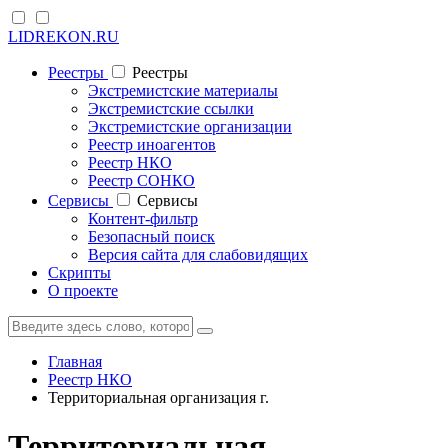
LIDREKON.RU
Реестры
Реестры
Экстремистские материалы
Экстремистские ссылки
Экстремистские организации
Реестр иноагентов
Реестр НКО
Реестр СОНКО
Cервисы
Cервисы
Контент-фильтр
Безопасный поиск
Версия сайта для слабовидящих
Скрипты
О проекте
Главная
Реестр НКО
Территориальная организация г.
Территориальная