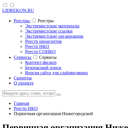
LIDREKON.RU
Реестры
Реестры
Экстремистские материалы
Экстремистские ссылки
Экстремистские организации
Реестр иноагентов
Реестр НКО
Реестр СОНКО
Cервисы
Cервисы
Контент-фильтр
Безопасный поиск
Версия сайта для слабовидящих
Скрипты
О проекте
Главная
Реестр НКО
Первичная организация Нижегородской
Первичная организация Ниже