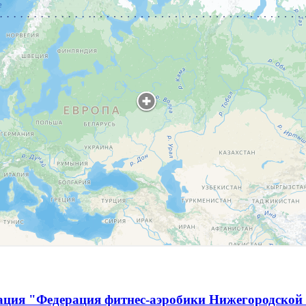
ация "Федерация фитнес-аэробики Нижегородской