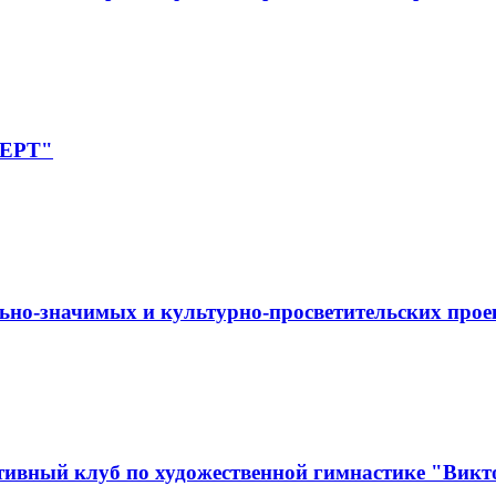
ПЕРТ"
ьно-значимых и культурно-просветительских прое
ивный клуб по художественной гимнастике "Викт