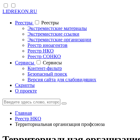
LIDREKON.RU
Реестры
Реестры
Экстремистские материалы
Экстремистские ссылки
Экстремистские организации
Реестр иноагентов
Реестр НКО
Реестр СОНКО
Cервисы
Cервисы
Контент-фильтр
Безопасный поиск
Версия сайта для слабовидящих
Скрипты
О проекте
Главная
Реестр НКО
Территориальная организация профсоюза
Территориальная организаци