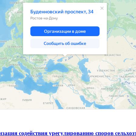
зация содействия урегулированию споров сельхо