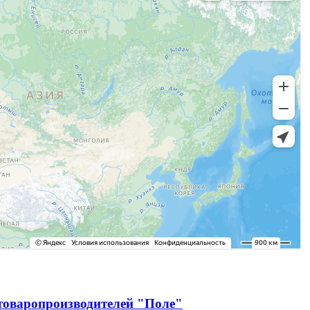
зтоваропроизводителей "Поле"