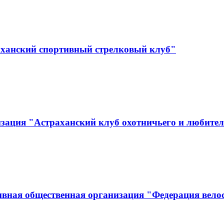
аханский спортивный стрелковый клуб"
зация "Астраханский клуб охотничьего и любител
вная общественная организация "Федерация вело