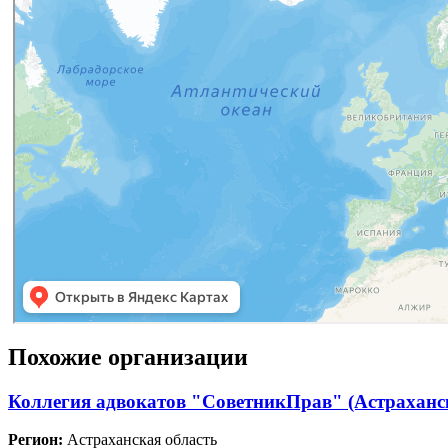
Похожие организации
Коллегия адвокатов "СоветникПрав" (Астраханск
Регион:
Астраханская область