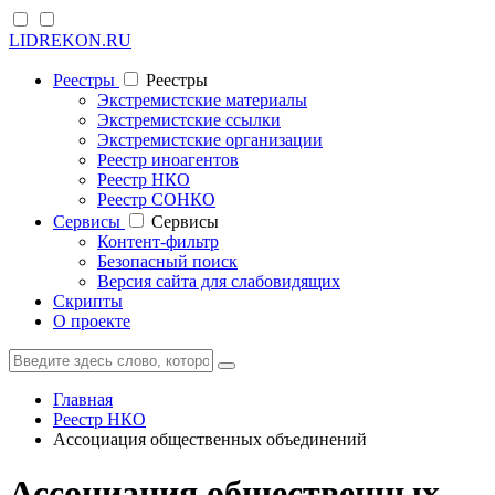
LIDREKON.RU
Реестры
Реестры
Экстремистские материалы
Экстремистские ссылки
Экстремистские организации
Реестр иноагентов
Реестр НКО
Реестр СОНКО
Cервисы
Cервисы
Контент-фильтр
Безопасный поиск
Версия сайта для слабовидящих
Скрипты
О проекте
Главная
Реестр НКО
Ассоциация общественных объединений
Ассоциация общественных