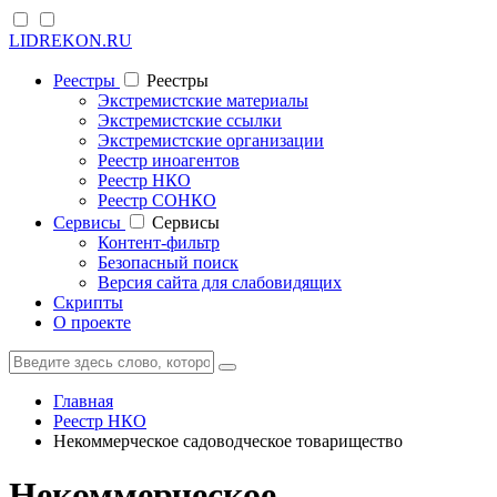
LIDREKON.RU
Реестры
Реестры
Экстремистские материалы
Экстремистские ссылки
Экстремистские организации
Реестр иноагентов
Реестр НКО
Реестр СОНКО
Cервисы
Cервисы
Контент-фильтр
Безопасный поиск
Версия сайта для слабовидящих
Скрипты
О проекте
Главная
Реестр НКО
Некоммерческое садоводческое товарищество
Некоммерческое