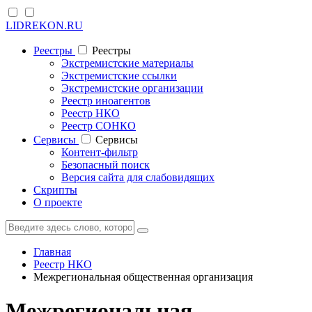
LIDREKON.RU
Реестры
Реестры
Экстремистские материалы
Экстремистские ссылки
Экстремистские организации
Реестр иноагентов
Реестр НКО
Реестр СОНКО
Cервисы
Cервисы
Контент-фильтр
Безопасный поиск
Версия сайта для слабовидящих
Скрипты
О проекте
Главная
Реестр НКО
Межрегиональная общественная организация
Межрегиональная