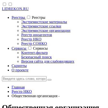
LIDREKON.RU
Реестры
Реестры
Экстремистские материалы
Экстремистские ссылки
Экстремистские организации
Реестр иноагентов
Реестр НКО
Реестр СОНКО
Cервисы
Cервисы
Контент-фильтр
Безопасный поиск
Версия сайта для слабовидящих
Скрипты
О проекте
Главная
Реестр НКО
Общественная организация -
Общественная организация -