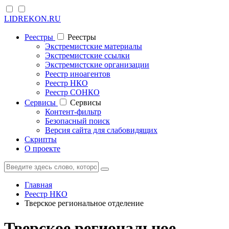
LIDREKON.RU
Реестры
Реестры
Экстремистские материалы
Экстремистские ссылки
Экстремистские организации
Реестр иноагентов
Реестр НКО
Реестр СОНКО
Cервисы
Cервисы
Контент-фильтр
Безопасный поиск
Версия сайта для слабовидящих
Скрипты
О проекте
Главная
Реестр НКО
Тверское региональное отделение
Тверское региональное