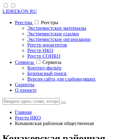
LIDREKON.RU
Реестры
Реестры
Экстремистские материалы
Экстремистские ссылки
Экстремистские организации
Реестр иноагентов
Реестр НКО
Реестр СОНКО
Cервисы
Cервисы
Контент-фильтр
Безопасный поиск
Версия сайта для слабовидящих
Скрипты
О проекте
Главная
Реестр НКО
Конаковская районная общественная
Конаковская районная