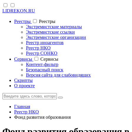
LIDREKON.RU
Реестры
Реестры
Экстремистские материалы
Экстремистские ссылки
Экстремистские организации
Реестр иноагентов
Реестр НКО
Реестр СОНКО
Cервисы
Cервисы
Контент-фильтр
Безопасный поиск
Версия сайта для слабовидящих
Скрипты
О проекте
Главная
Реестр НКО
Фонд развития образования
Фонд развития образования в