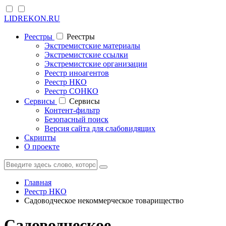
LIDREKON.RU
Реестры
Реестры
Экстремистские материалы
Экстремистские ссылки
Экстремистские организации
Реестр иноагентов
Реестр НКО
Реестр СОНКО
Cервисы
Cервисы
Контент-фильтр
Безопасный поиск
Версия сайта для слабовидящих
Скрипты
О проекте
Главная
Реестр НКО
Садоводческое некоммерческое товарищество
Садоводческое