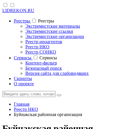
LIDREKON.RU
Реестры
Реестры
Экстремистские материалы
Экстремистские ссылки
Экстремистские организации
Реестр иноагентов
Реестр НКО
Реестр СОНКО
Cервисы
Cервисы
Контент-фильтр
Безопасный поиск
Версия сайта для слабовидящих
Скрипты
О проекте
Главная
Реестр НКО
Буйнакская районная организация
Буйнакская районная