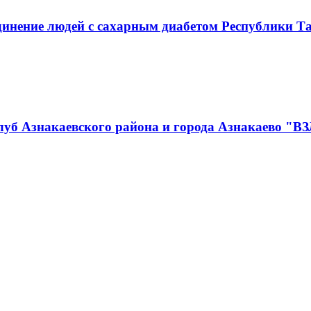
инение людей с сахарным диабетом Республики Т
луб Азнакаевского района и города Азнакаево "В