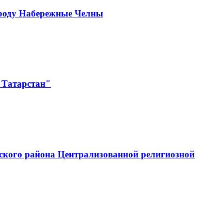
ороду Набережные Челны
 Татарстан"
ского района Централизованной религиозной