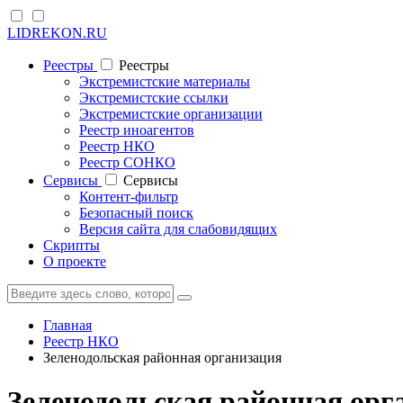
LIDREKON.RU
Реестры
Реестры
Экстремистские материалы
Экстремистские ссылки
Экстремистские организации
Реестр иноагентов
Реестр НКО
Реестр СОНКО
Cервисы
Cервисы
Контент-фильтр
Безопасный поиск
Версия сайта для слабовидящих
Скрипты
О проекте
Главная
Реестр НКО
Зеленодольская районная организация
Зеленодольская районная орг