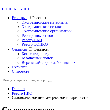
LIDREKON.RU
Реестры
Реестры
Экстремистские материалы
Экстремистские ссылки
Экстремистские организации
Реестр иноагентов
Реестр НКО
Реестр СОНКО
Cервисы
Cервисы
Контент-фильтр
Безопасный поиск
Версия сайта для слабовидящих
Скрипты
О проекте
Главная
Реестр НКО
Садоводческое некоммерческое товарищество
Садоводческое