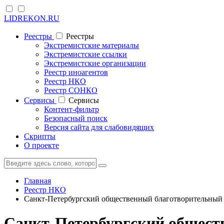
LIDREKON.RU
Реестры
Реестры
Экстремистские материалы
Экстремистские ссылки
Экстремистские организации
Реестр иноагентов
Реестр НКО
Реестр СОНКО
Cервисы
Cервисы
Контент-фильтр
Безопасный поиск
Версия сайта для слабовидящих
Скрипты
О проекте
Главная
Реестр НКО
Санкт-Петербургский общественный благотворительный
Санкт-Петербургский общест