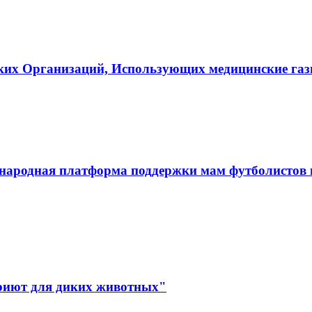
ких Организаций, Использующих медицинские га
ародная платформа поддержки мам футболистов и
иют для диких животных"