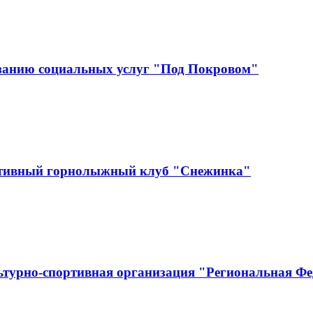
занию социальных услуг "Под Покровом"
ртивный горнолыжный клуб "Снежинка"
ьтурно-спортивная организация "Региональная Ф