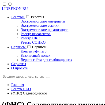
LIDREKON.RU
Реестры
Реестры
Экстремистские материалы
Экстремистские ссылки
Экстремистские организации
Реестр иноагентов
Реестр НКО
Реестр СОНКО
Cервисы
Cервисы
Контент-фильтр
Безопасный поиск
Версия сайта для слабовидящих
Скрипты
О проекте
Главная
Реестр НКО
(ФНС) Садоводческое
(ФНС) Садоводческое некомм