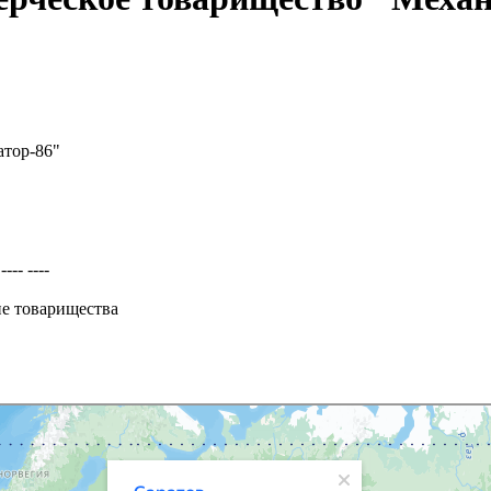
атор-86"
-- ----
ие товарищества