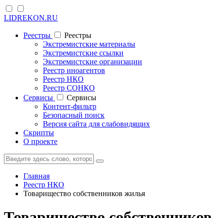
LIDREKON.RU
Реестры
Реестры
Экстремистские материалы
Экстремистские ссылки
Экстремистские организации
Реестр иноагентов
Реестр НКО
Реестр СОНКО
Cервисы
Cервисы
Контент-фильтр
Безопасный поиск
Версия сайта для слабовидящих
Скрипты
О проекте
Главная
Реестр НКО
Товарищество собственников жилья
Товарищество собственников