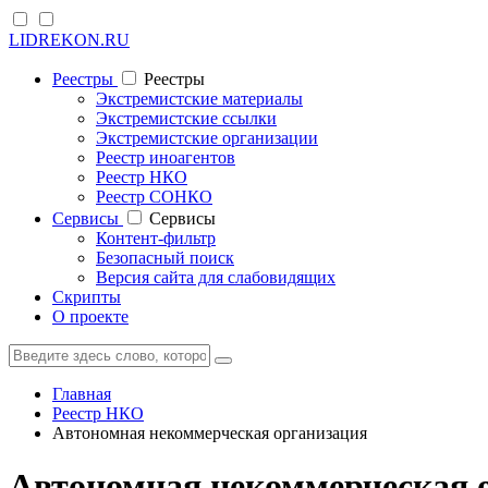
LIDREKON.RU
Реестры
Реестры
Экстремистские материалы
Экстремистские ссылки
Экстремистские организации
Реестр иноагентов
Реестр НКО
Реестр СОНКО
Cервисы
Cервисы
Контент-фильтр
Безопасный поиск
Версия сайта для слабовидящих
Скрипты
О проекте
Главная
Реестр НКО
Автономная некоммерческая организация
Автономная некоммерческая о