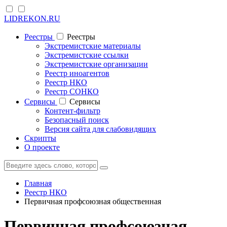
LIDREKON.RU
Реестры
Реестры
Экстремистские материалы
Экстремистские ссылки
Экстремистские организации
Реестр иноагентов
Реестр НКО
Реестр СОНКО
Cервисы
Cервисы
Контент-фильтр
Безопасный поиск
Версия сайта для слабовидящих
Скрипты
О проекте
Главная
Реестр НКО
Первичная профсоюзная общественная
Первичная профсоюзная