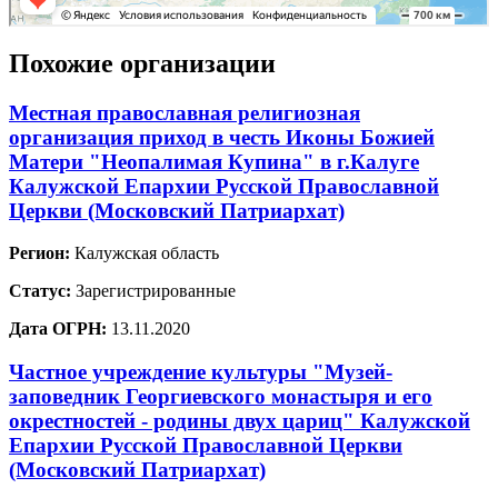
Похожие организации
Местная православная религиозная
организация приход в честь Иконы Божией
Матери "Неопалимая Купина" в г.Калуге
Калужской Епархии Русской Православной
Церкви (Московский Патриархат)
Регион:
Калужская область
Статус:
Зарегистрированные
Дата ОГРН:
13.11.2020
Частное учреждение культуры "Музей-
заповедник Георгиевского монастыря и его
окрестностей - родины двух цариц" Калужской
Епархии Русской Православной Церкви
(Московский Патриархат)