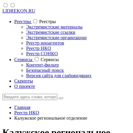
LIDREKON.RU
Реестры
Реестры
Экстремистские материалы
Экстремистские ссылки
Экстремистские организации
Реестр иноагентов
Реестр НКО
Реестр СОНКО
Cервисы
Cервисы
Контент-фильтр
Безопасный поиск
Версия сайта для слабовидящих
Скрипты
О проекте
Главная
Реестр НКО
Калужское региональное отделение
Калужское региональное