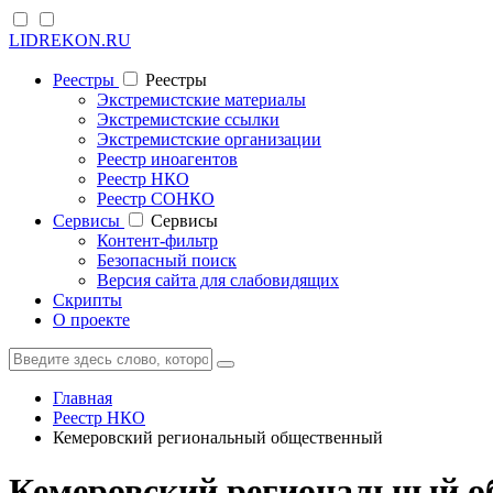
LIDREKON.RU
Реестры
Реестры
Экстремистские материалы
Экстремистские ссылки
Экстремистские организации
Реестр иноагентов
Реестр НКО
Реестр СОНКО
Cервисы
Cервисы
Контент-фильтр
Безопасный поиск
Версия сайта для слабовидящих
Скрипты
О проекте
Главная
Реестр НКО
Кемеровский региональный общественный
Кемеровский региональный о