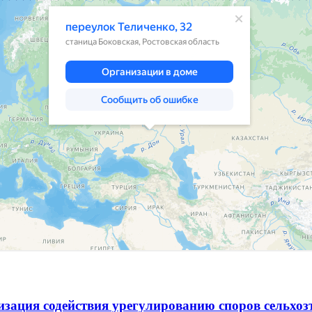
зация содействия урегулированию споров сельхо