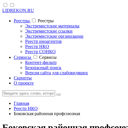
LIDREKON.RU
Реестры
Реестры
Экстремистские материалы
Экстремистские ссылки
Экстремистские организации
Реестр иноагентов
Реестр НКО
Реестр СОНКО
Cервисы
Cервисы
Контент-фильтр
Безопасный поиск
Версия сайта для слабовидящих
Скрипты
О проекте
Главная
Реестр НКО
Боковская районная профсоюзная
Боковская районная профсою