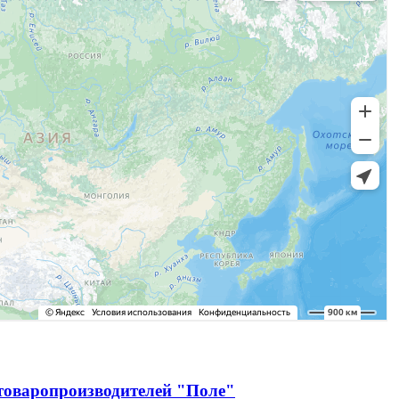
зтоваропроизводителей "Поле"