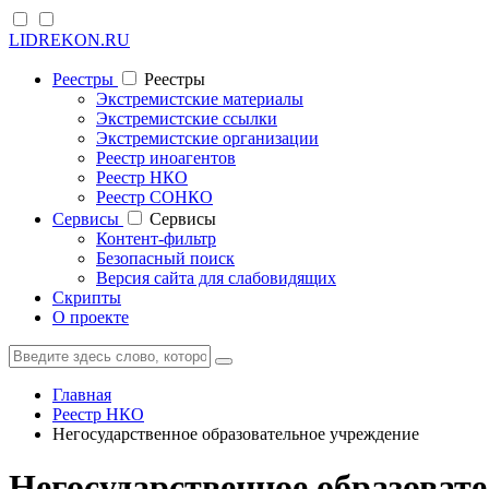
LIDREKON.RU
Реестры
Реестры
Экстремистские материалы
Экстремистские ссылки
Экстремистские организации
Реестр иноагентов
Реестр НКО
Реестр СОНКО
Cервисы
Cервисы
Контент-фильтр
Безопасный поиск
Версия сайта для слабовидящих
Скрипты
О проекте
Главная
Реестр НКО
Негосударственное образовательное учреждение
Негосударственное образоват