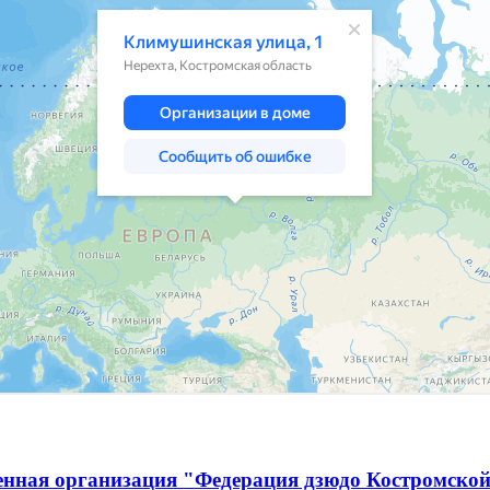
енная организация "Федерация дзюдо Костромской