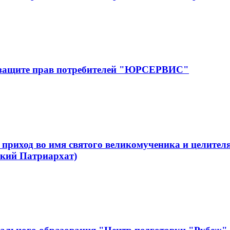
 защите прав потребителей "ЮРСЕРВИС"
приход во имя святого великомученика и целите
кий Патриархат)