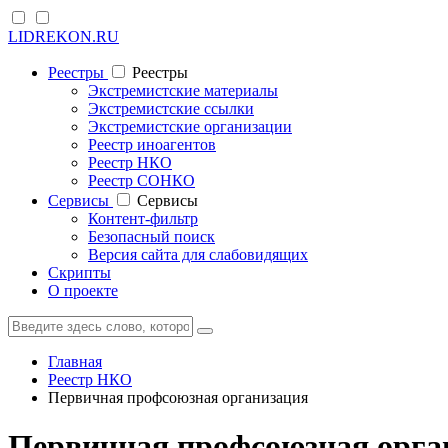
LIDREKON.RU
Реестры
Реестры
Экстремистские материалы
Экстремистские ссылки
Экстремистские организации
Реестр иноагентов
Реестр НКО
Реестр СОНКО
Cервисы
Cервисы
Контент-фильтр
Безопасный поиск
Версия сайта для слабовидящих
Скрипты
О проекте
Главная
Реестр НКО
Первичная профсоюзная организация
Первичная профсоюзная орга