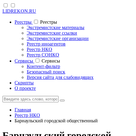
LIDREKON.RU
Реестры
Реестры
Экстремистские материалы
Экстремистские ссылки
Экстремистские организации
Реестр иноагентов
Реестр НКО
Реестр СОНКО
Cервисы
Cервисы
Контент-фильтр
Безопасный поиск
Версия сайта для слабовидящих
Скрипты
О проекте
Главная
Реестр НКО
Барнаульский городской общественный
Барнаульский городской