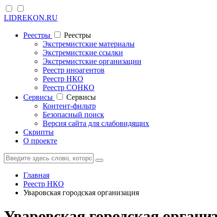
LIDREKON.RU
Реестры
Реестры
Экстремистские материалы
Экстремистские ссылки
Экстремистские организации
Реестр иноагентов
Реестр НКО
Реестр СОНКО
Cервисы
Cервисы
Контент-фильтр
Безопасный поиск
Версия сайта для слабовидящих
Скрипты
О проекте
Главная
Реестр НКО
Уваровская городская организация
Уваровская городская органи