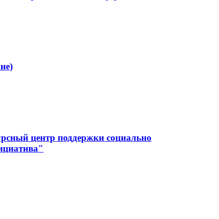
ие)
урсный центр поддержки социально
ициатива"