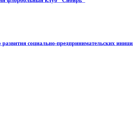
кий флорбольный клуб "Сибирь"
 развития социально-предпринимательских иниц