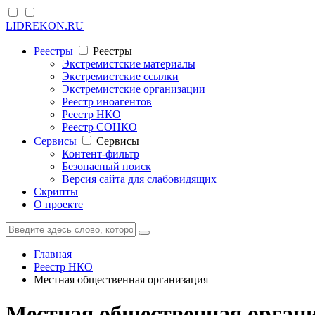
LIDREKON.RU
Реестры
Реестры
Экстремистские материалы
Экстремистские ссылки
Экстремистские организации
Реестр иноагентов
Реестр НКО
Реестр СОНКО
Cервисы
Cервисы
Контент-фильтр
Безопасный поиск
Версия сайта для слабовидящих
Скрипты
О проекте
Главная
Реестр НКО
Местная общественная организация
Местная общественная органи