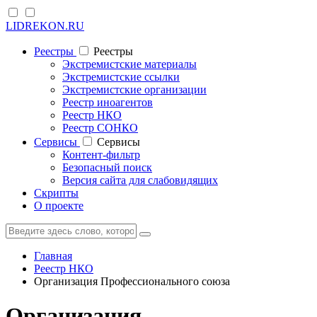
LIDREKON.RU
Реестры
Реестры
Экстремистские материалы
Экстремистские ссылки
Экстремистские организации
Реестр иноагентов
Реестр НКО
Реестр СОНКО
Cервисы
Cервисы
Контент-фильтр
Безопасный поиск
Версия сайта для слабовидящих
Скрипты
О проекте
Главная
Реестр НКО
Организация Профессионального союза
Организация