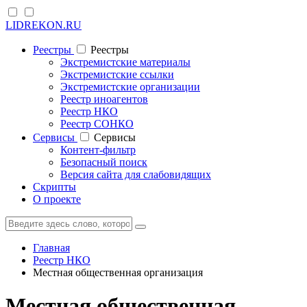
LIDREKON.RU
Реестры
Реестры
Экстремистские материалы
Экстремистские ссылки
Экстремистские организации
Реестр иноагентов
Реестр НКО
Реестр СОНКО
Cервисы
Cервисы
Контент-фильтр
Безопасный поиск
Версия сайта для слабовидящих
Скрипты
О проекте
Главная
Реестр НКО
Местная общественная организация
Местная общественная