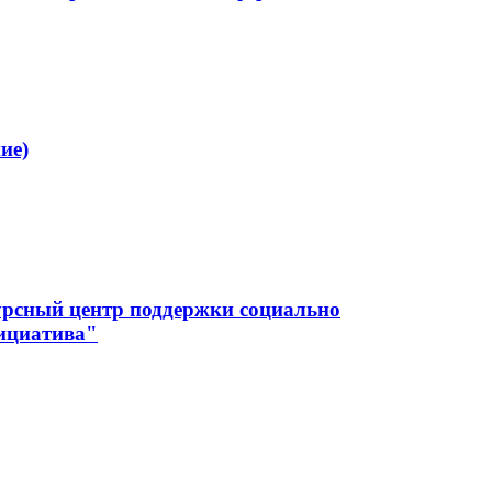
ие)
урсный центр поддержки социально
ициатива"