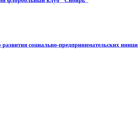
кий флорбольный клуб "Сибирь"
 развития социально-предпринимательских иниц