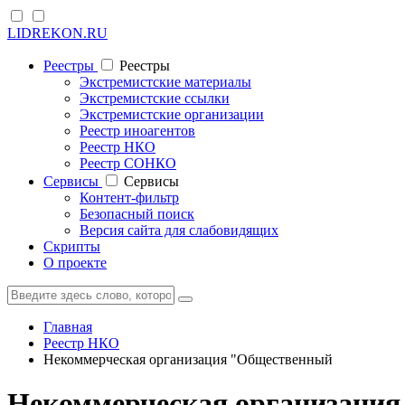
LIDREKON.RU
Реестры
Реестры
Экстремистские материалы
Экстремистские ссылки
Экстремистские организации
Реестр иноагентов
Реестр НКО
Реестр СОНКО
Cервисы
Cервисы
Контент-фильтр
Безопасный поиск
Версия сайта для слабовидящих
Скрипты
О проекте
Главная
Реестр НКО
Некоммерческая организация "Общественный
Некоммерческая организация