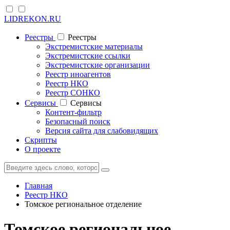
LIDREKON.RU
Реестры
Реестры
Экстремистские материалы
Экстремистские ссылки
Экстремистские организации
Реестр иноагентов
Реестр НКО
Реестр СОНКО
Cервисы
Cервисы
Контент-фильтр
Безопасный поиск
Версия сайта для слабовидящих
Скрипты
О проекте
Главная
Реестр НКО
Томское региональное отделение
Томское региональное