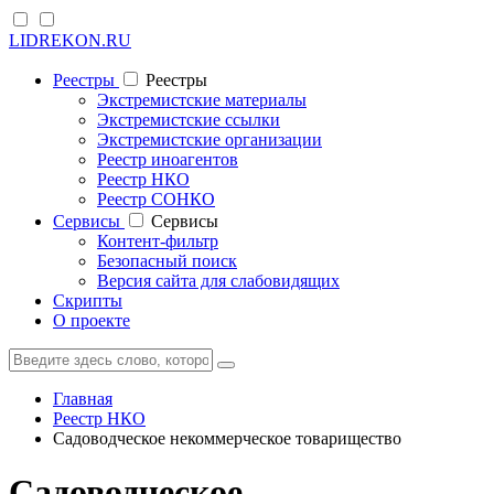
LIDREKON.RU
Реестры
Реестры
Экстремистские материалы
Экстремистские ссылки
Экстремистские организации
Реестр иноагентов
Реестр НКО
Реестр СОНКО
Cервисы
Cервисы
Контент-фильтр
Безопасный поиск
Версия сайта для слабовидящих
Скрипты
О проекте
Главная
Реестр НКО
Садоводческое некоммерческое товарищество
Садоводческое