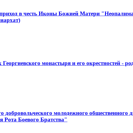
 приход в честь Иконы Божией Матери "Неопалим
иархат)
 Георгиевского монастыря и его окрестностей - р
го добровольческого молодежного общественного д
я Рота Боевого Братства"