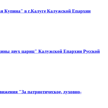
ая Купина" в г.Калуге Калужской Епархии
одины двух цариц" Калужской Епархии Русской
вижения "За патриотическое, духовно-