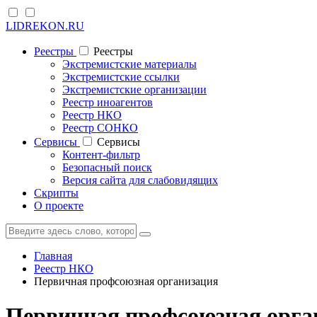
LIDREKON.RU
Реестры
Реестры
Экстремистские материалы
Экстремистские ссылки
Экстремистские организации
Реестр иноагентов
Реестр НКО
Реестр СОНКО
Cервисы
Cервисы
Контент-фильтр
Безопасный поиск
Версия сайта для слабовидящих
Скрипты
О проекте
Главная
Реестр НКО
Первичная профсоюзная организация
Первичная профсоюзная орга