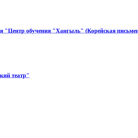
я "Центр обучения "Хангыль" (Корейская письмен
кий театр"