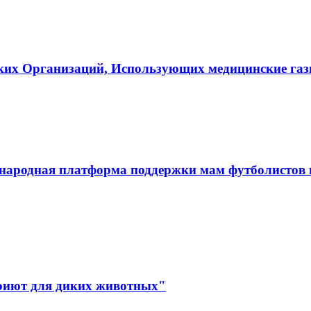
ких Организаций, Использующих медицинские га
ародная платформа поддержки мам футболистов и
иют для диких животных"