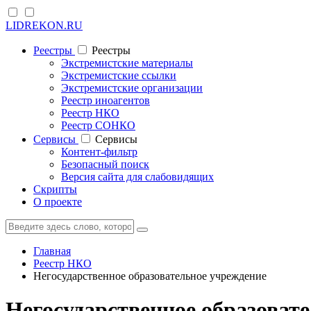
LIDREKON.RU
Реестры
Реестры
Экстремистские материалы
Экстремистские ссылки
Экстремистские организации
Реестр иноагентов
Реестр НКО
Реестр СОНКО
Cервисы
Cервисы
Контент-фильтр
Безопасный поиск
Версия сайта для слабовидящих
Скрипты
О проекте
Главная
Реестр НКО
Негосударственное образовательное учреждение
Негосударственное образоват