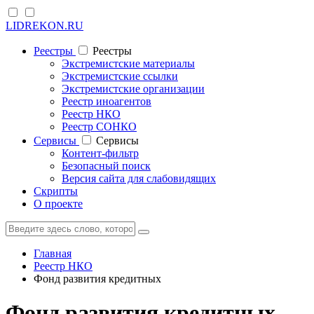
LIDREKON.RU
Реестры
Реестры
Экстремистские материалы
Экстремистские ссылки
Экстремистские организации
Реестр иноагентов
Реестр НКО
Реестр СОНКО
Cервисы
Cервисы
Контент-фильтр
Безопасный поиск
Версия сайта для слабовидящих
Скрипты
О проекте
Главная
Реестр НКО
Фонд развития кредитных
Фонд развития кредитных