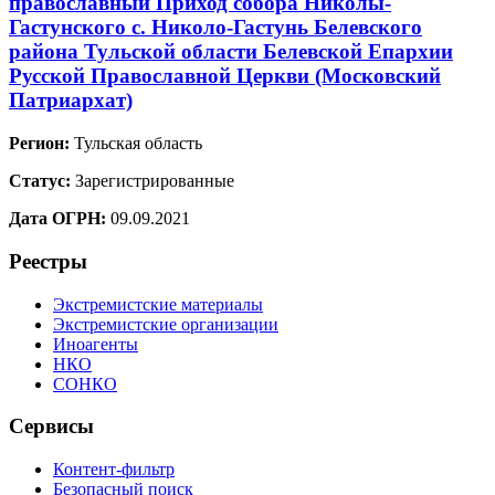
православный Приход собора Николы-
Гастунского с. Николо-Гастунь Белевского
района Тульской области Белевской Епархии
Русской Православной Церкви (Московский
Патриархат)
Регион:
Тульская область
Статус:
Зарегистрированные
Дата ОГРН:
09.09.2021
Реестры
Экстремистские материалы
Экстремистские организации
Иноагенты
НКО
СОНКО
Сервисы
Контент-фильтр
Безопасный поиск