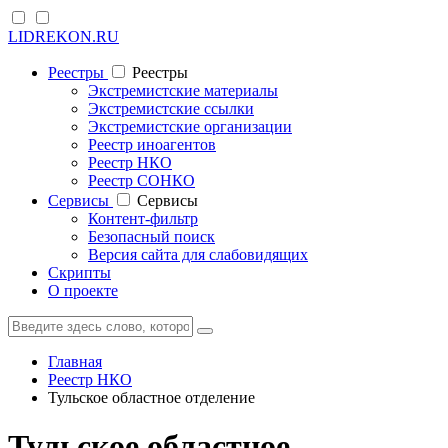
LIDREKON.RU
Реестры
Реестры
Экстремистские материалы
Экстремистские ссылки
Экстремистские организации
Реестр иноагентов
Реестр НКО
Реестр СОНКО
Cервисы
Cервисы
Контент-фильтр
Безопасный поиск
Версия сайта для слабовидящих
Скрипты
О проекте
Главная
Реестр НКО
Тульское областное отделение
Тульское областное