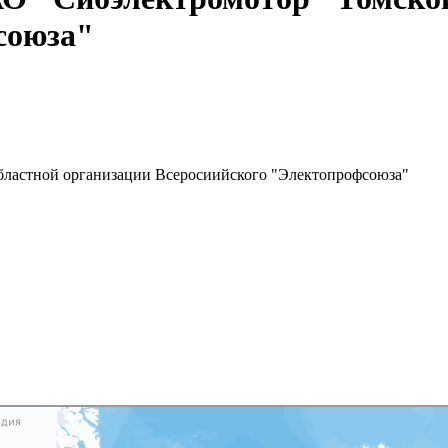
союза"
бластной организации Всеросиийского "Электопрофсоюза"