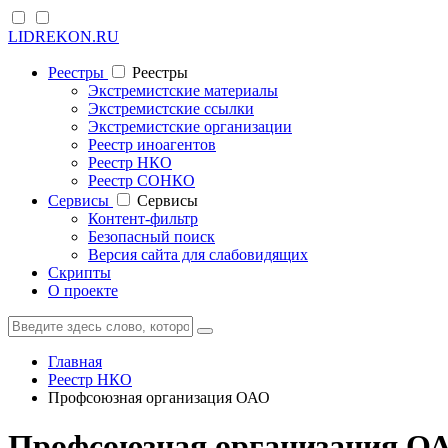
LIDREKON.RU
Реестры
Реестры
Экстремистские материалы
Экстремистские ссылки
Экстремистские организации
Реестр иноагентов
Реестр НКО
Реестр СОНКО
Cервисы
Cервисы
Контент-фильтр
Безопасный поиск
Версия сайта для слабовидящих
Скрипты
О проекте
Главная
Реестр НКО
Профсоюзная организация ОАО
Профсоюзная организация ОА